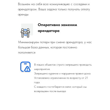
Возьмем на себя всю коммуникацию с соседями и
арендатором. Ваша задача только получать оплату
аренды
Оперативно заменим
арендатора
Минимизируем потери при смене арендатора, у нас
большая база данных, которая постоянно
пополняется
В наших объектах строго запрещено проводить
мероприятия.
Запрещено курение и нарушение правил дома.
Установлено ограничение по возрасту от 21
года.
С каждого гостя берется залог, который мы
возвращаем после выезда