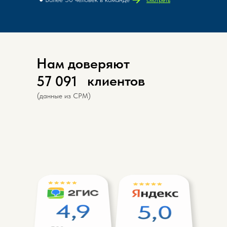
смотреть
Нам доверяют
Чтобы посмотреть следующий объект
клиентов
57 091
листайте слайдер
(данные из СРМ)
Квартира
Ул. Куйбышева, 22
Самара
4,9
5,0