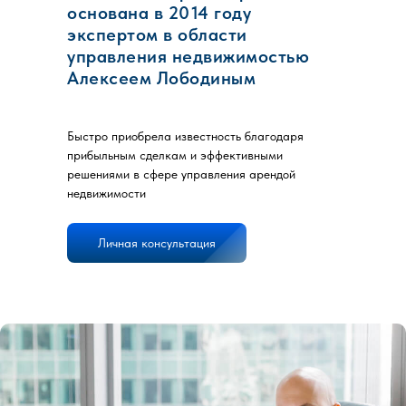
основана в 2014 году
экспертом в области
управления недвижимостью
Алексеем Лободиным
Быстро приобрела известность благодаря
Чтобы посмотреть следующий объект
прибыльным сделкам и эффективными
листайте слайдер
решениями в сфере управления арендой
недвижимости
Квартира
Личная консультация
Арцыбушевская ул., 33
Самара