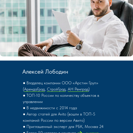
Чтобы посмотреть следующий объект
листайте слайдер
Квартира
Алексей Лободин
Проспект Масленникова, 34
● Владелец компании ООО «Арстин Груп»
Самара
(
АрендаГрад
,
СтройГрад
,
АН Ренград
)
● ТОП-10 России по количеству объектов в
управлении
● В недвижимости с 2014 года
● Автор статей для Avito (вошли в ТОП-5
компаний России по версии Авито)
● Приглашенный эксперт для РБК, Москва 24
● Более 50 человек в команде