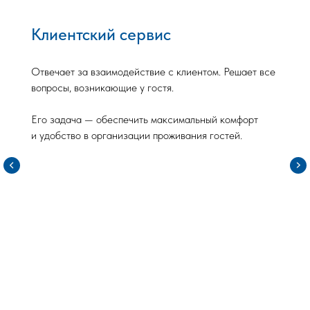
 сервис
Отдел ТО
одействие с клиентом. Решает все
Обеспечение техни
Чтобы посмотреть следующий объект
ие у гостя.
объектов,
листайте слайдер
мгновенное реагир
печить максимальный комфорт
ситуации
изации проживания гостей.